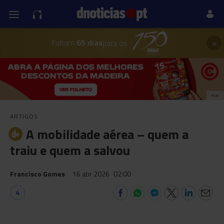
×
Faltam
65 dias
para os
PUB
ARTIGOS
A mobilidade aérea – quem a
traiu e quem a salvou
Francisco Gomes
16 abr 2026
02:00
4