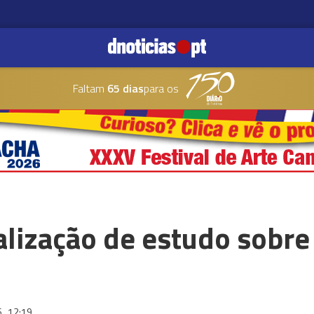
Faltam
65 dias
para os
alização de estudo sobre
6
12:19