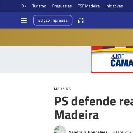
D7
Turismo
Freguesias
TSF Madeira
Iniciativas
Edição
Impressa
MADEIRA
PS defende re
Madeira
Sandra S. Gonçalves
20 abr 202