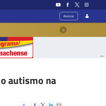
Assinar
×
PUB
 o autismo na
0