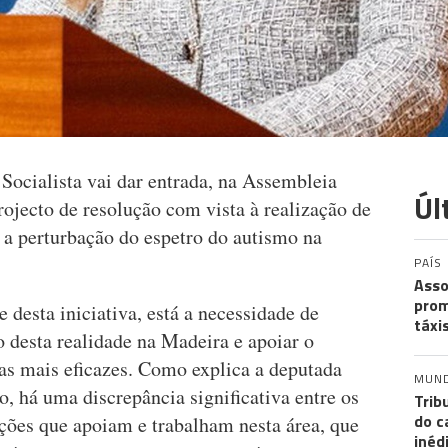
Socialista vai dar entrada, na Assembleia
Úl
ojecto de resolução com vista à realização de
a perturbação do espetro do autismo na
PAÍS
Asso
prom
 desta iniciativa, está a necessidade de
táxi
 desta realidade na Madeira e apoiar o
as mais eficazes. Como explica a deputada
MUN
, há uma discrepância significativa entre os
Trib
do c
ações que apoiam e trabalham nesta área, que
inéd