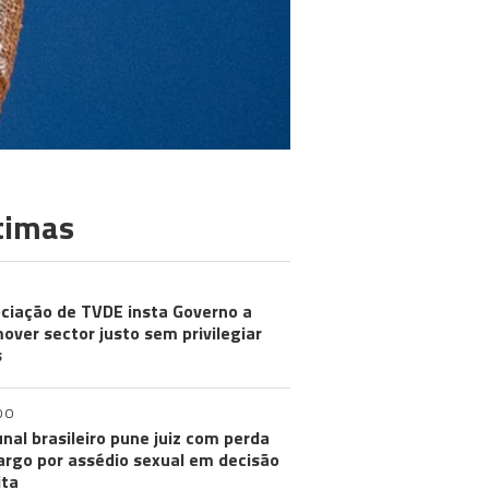
timas
ciação de TVDE insta Governo a
over sector justo sem privilegiar
s
DO
unal brasileiro pune juiz com perda
argo por assédio sexual em decisão
ita