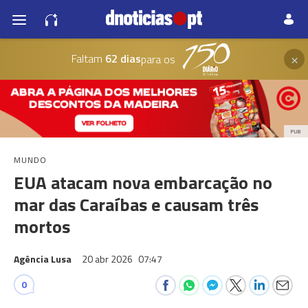
×
Faltam
62 dias
para os
PUB
MUNDO
EUA atacam nova embarcação no
mar das Caraíbas e causam três
mortos
Agência Lusa
20 abr 2026
07:47
0