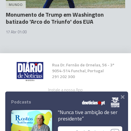
MUNDO
Monumento de Trump em Washington
batizado 'Arco do Triunfo' dos EUA
17 Abr 01:00
Rua Dr. Fernão de Ornelas, 56 - 3º
9054-514 Funchal, Portugal
291 202 300
Instale a nossa App
×
Podcasts
"Nunca tive ambição de ser
presidente”
EUA atacam nova embarcação no Pacífico e
© 2026 Empresa Diário de Notícias, Lda.