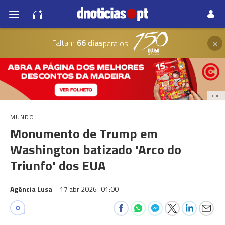
×
Faltam
66 dias
para os
PUB
MUNDO
Monumento de Trump em
Washington batizado 'Arco do
Triunfo' dos EUA
Agência Lusa
17 abr 2026
01:00
0