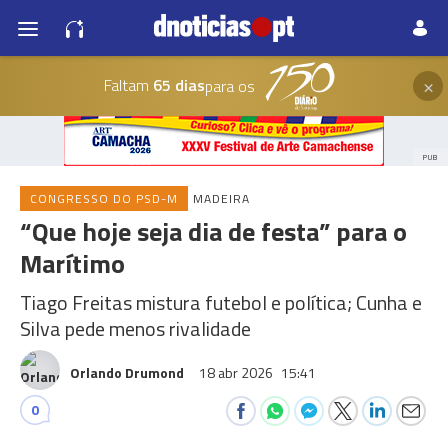
×
Faltam
65 dias
para os
PUB
CONGRESSO DO PSD-M
MADEIRA
“Que hoje seja dia de festa” para o
Marítimo
Tiago Freitas mistura futebol e política; Cunha e
Silva pede menos rivalidade
Orlando Drumond
18 abr 2026
15:41
0