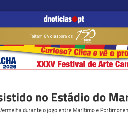
Faltam
64 dias
para os
istido no Estádio do Ma
Vermelha durante o jogo entre Marítimo e Portimone