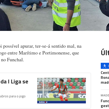
 possível apurar, ter-se-á sentido mal, na
Úl
jogo entre Marítimo e Portimonense, que
 no Funchal.
Cent
Ron
da I Liga se
mad
MADE
rubros para o jogo
Func
gest