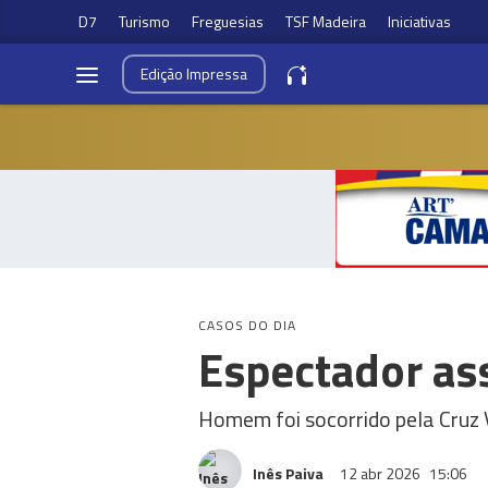
D7
Turismo
Freguesias
TSF Madeira
Iniciativas
Edição
Impressa
CASOS DO DIA
Espectador ass
Homem foi socorrido pela Cruz 
Inês Paiva
12 abr 2026
15:06