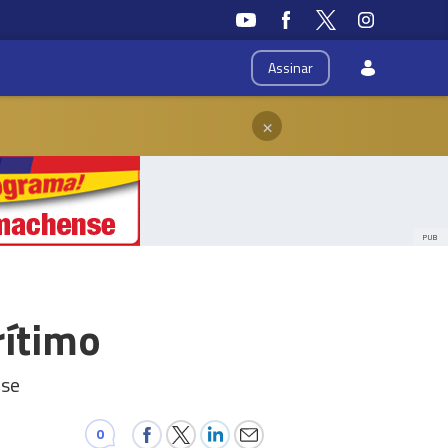
Assinar
×
PUB
rítimo
nse
0