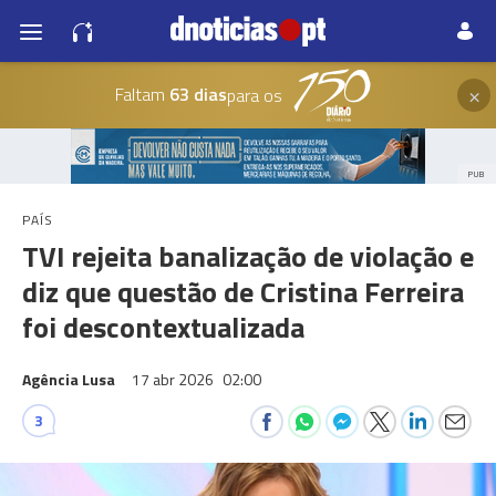
×
Faltam
63 dias
para os
PUB
PAÍS
TVI rejeita banalização de violação e
diz que questão de Cristina Ferreira
foi descontextualizada
Agência Lusa
17 abr 2026
02:00
3