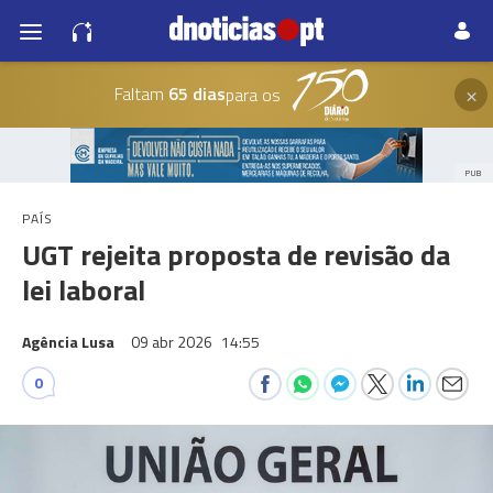
×
Faltam
65 dias
para os
PUB
PAÍS
UGT rejeita proposta de revisão da
lei laboral
Agência Lusa
09 abr 2026
14:55
0