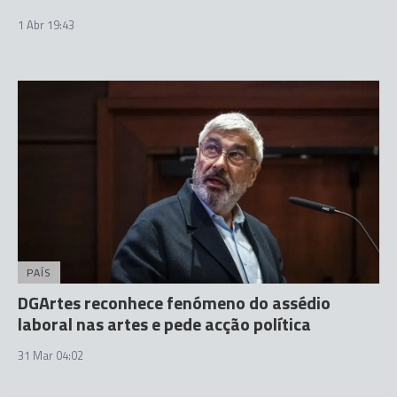
1 Abr 19:43
PAÍS
DGArtes reconhece fenómeno do assédio
laboral nas artes e pede acção política
31 Mar 04:02