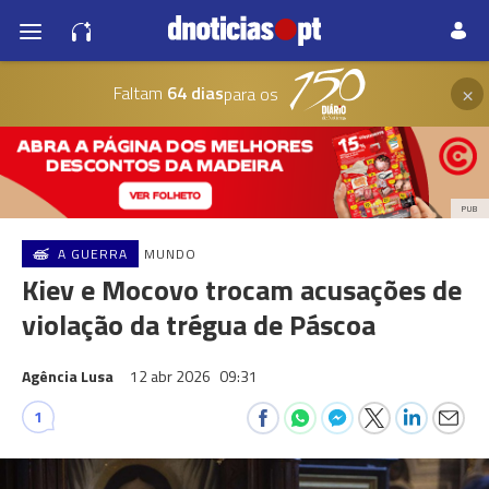
×
Faltam
64 dias
para os
PUB
A GUERRA
MUNDO
Kiev e Mocovo trocam acusações de
violação da trégua de Páscoa
Agência Lusa
12 abr 2026
09:31
1