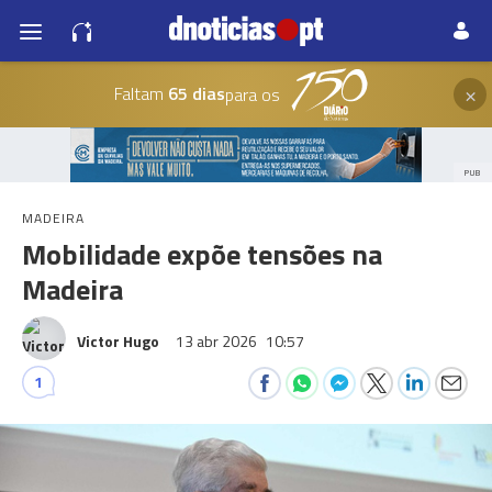
×
Faltam
65 dias
para os
PUB
MADEIRA
Mobilidade expõe tensões na
Madeira
Victor Hugo
13 abr 2026
10:57
1