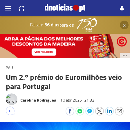
×
Faltam
66 dias
para os
PUB
PAÍS
Um 2.º prémio do Euromilhões veio
para Portugal
Carolina Rodrigues
10 abr 2026
21:32
0