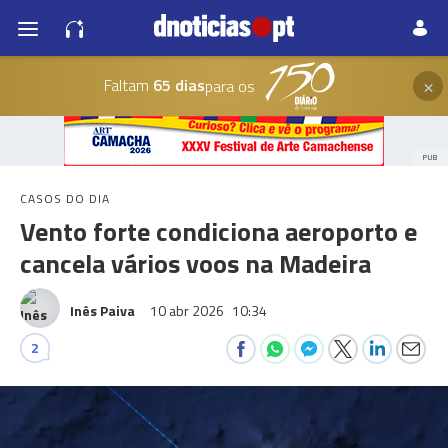
×
Faltam
65 dias
para os
PUB
CASOS DO DIA
Vento forte condiciona aeroporto e
cancela vários voos na Madeira
Inês Paiva
10 abr 2026
10:34
2