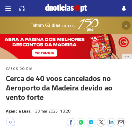
×
Faltam
63 dias
para os
PUB
CASOS DO DIA
Cerca de 40 voos cancelados no
Aeroporto da Madeira devido ao
vento forte
Agência Lusa
30 mar 2026
18:28
0