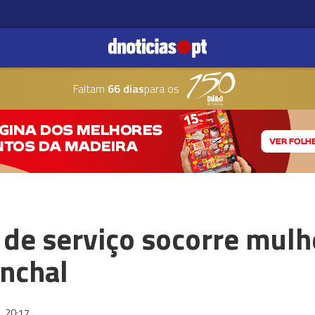
Faltam
66 dias
para os
 de serviço socorre mulh
unchal
6
20:17