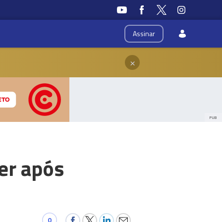
Assinar
×
PUB
er após
0