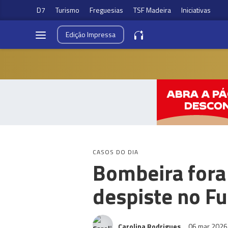
D7
Turismo
Freguesias
TSF Madeira
Iniciativas
Edição
Impressa
CASOS DO DIA
Bombeira fora
despiste no F
Carolina Rodrigues
06 mar 202