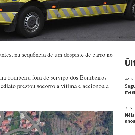
antes, na sequência de um despiste de carro no
Úl
.
uma bombeira fora de serviço dos Bombeiros
PAÍS
ediato prestou socorro à vítima e accionou a
Segu
mes
DES
Néls
ano