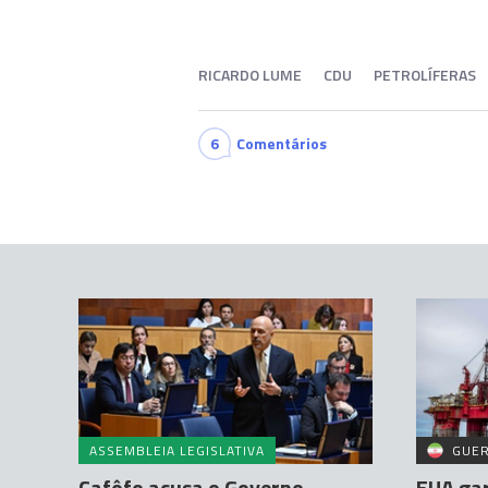
RICARDO LUME
CDU
PETROLÍFERAS
6
Comentários
ASSEMBLEIA LEGISLATIVA
GUER
Cafôfo acusa o Governo
EUA ga