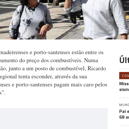
adeirenses e porto-santenses estão entre os
Úl
aumento do preço dos combustíveis. Numa
ão, junto a um posto de combustível, Ricardo
ional tenta esconder, através da sua
CO
Miss
nses e porto-santenses pagam mais caro pelos
sism
s".
MUN
Pai 
68 a