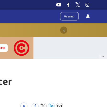
Assinar
×
PUB
cer
6