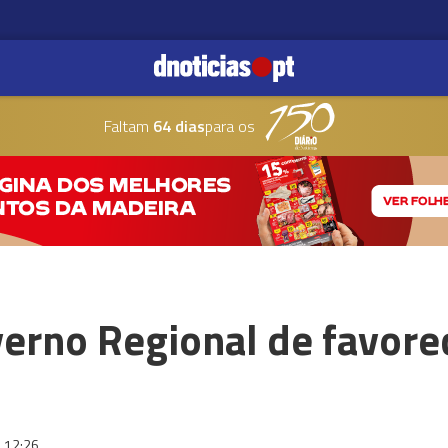
Faltam
64 dias
para os
erno Regional de favore
12:26