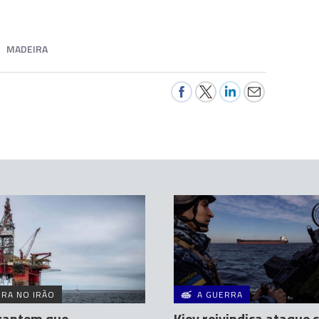
MADEIRA
RA NO IRÃO
A GUERRA
rantem que
Kiev reivindica ataque