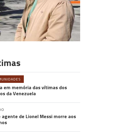
timas
MUNIDADES
a em memória das vítimas dos
os da Venezuela
DO
e agente de Lionel Messi morre aos
nos