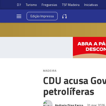
D7
Turismo
Freguesias
TSF Madeira
Iniciativas
Edição
Impressa
MADEIRA
CDU acusa Gov
petrolíferas
Andreia Dias Ferro
31 mar 2026