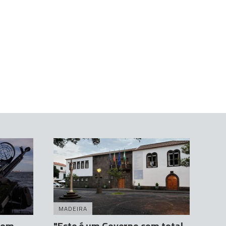
MADEIRA
 com
"Este é um Governo com total