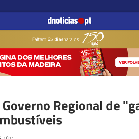
Faltam
65 dias
para os
o Governo Regional de "g
ombustíveis
6
10:11