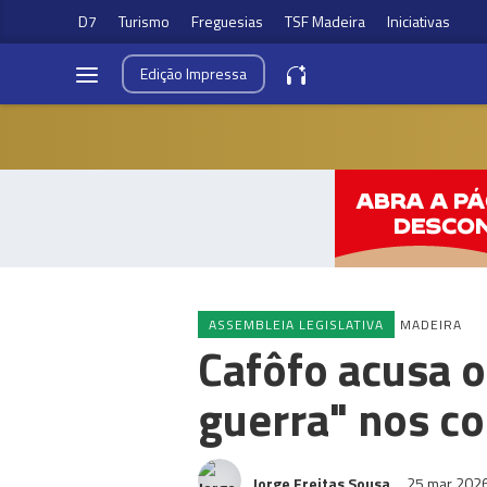
D7
Turismo
Freguesias
TSF Madeira
Iniciativas
Edição
Impressa
ASSEMBLEIA LEGISLATIVA
MADEIRA
Cafôfo acusa 
guerra" nos c
Jorge Freitas Sousa
25 mar 202