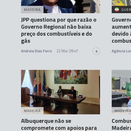
MADEIRA
GUER
JPP questiona por que razão o
Govern
Governo Regional não baixa
aumento
preço dos combustíveis e do
devido 
gás
combus
Andreia Dias Ferro
22 Mar 09:47
Agência Lu
4
MADEIRA
MADEIR
Albuquerque não se
Combus
compromete com apoios para
Madeir