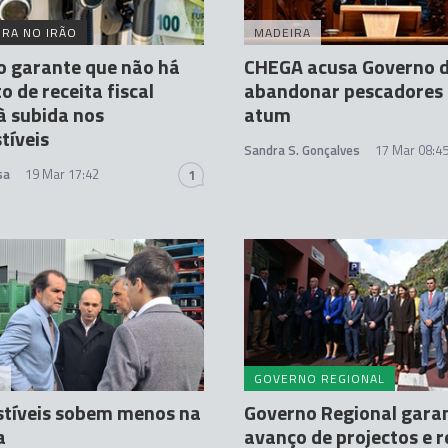
RA NO IRÃO
MADEIRA
o garante que não há
CHEGA acusa Governo 
 de receita fiscal
abandonar pescadores
à subida nos
atum
tíveis
Sandra S. Gonçalves
17 Mar 08:4
sa
19 Mar 17:42
1
A
GOVERNO REGIONAL
tíveis sobem menos na
Governo Regional gara
a
avanço de projectos e r