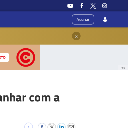
Assinar
×
PUB
anhar com a
1