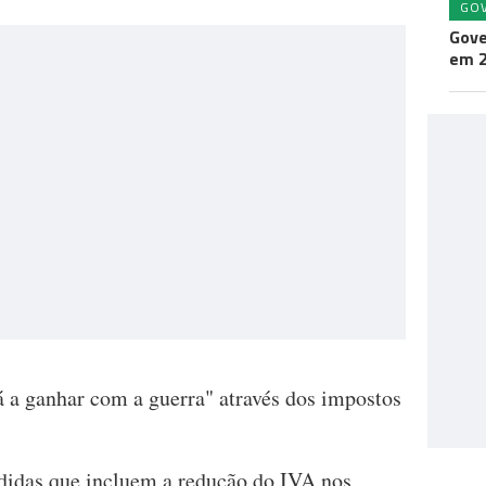
GO
Gove
em 
á a ganhar com a guerra" através dos impostos
idas que incluem a redução do IVA nos