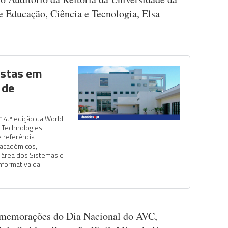
e Educação, Ciência e Tecnologia, Elsa
istas em
 de
14.ª edição da World
 Technologies
e referência
 académicos,
a área dos Sistemas e
nformativa da
omemorações do Dia Nacional do AVC,