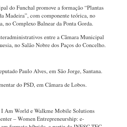
al do Funchal promove a formação “Plantas
 da Madeira”, com componente teórica, no
ca, no Complexo Balnear da Ponta Gorda.
nteradministrativos entre a Câmara Municipal
guesia, no Salão Nobre dos Paços do Concelho.
eputado Paulo Alves, em São Jorge, Santana.
lamentar do PSD, em Câmara de Lobos.
 I Am World e Walkme Mobile Solutions
senter – Women Entrepreneurship: e-
 em formato híbrido, a partir do INESC TEC,