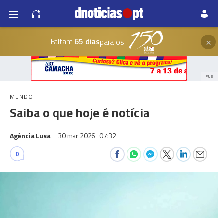
×
Faltam
65 dias
para os
PUB
MUNDO
Saiba o que hoje é notícia
Agência Lusa
30 mar 2026
07:32
0