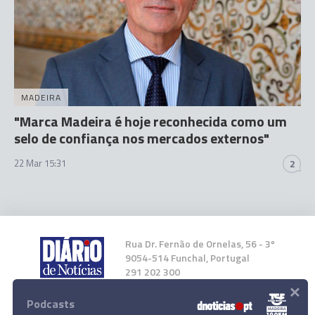
MADEIRA
"Marca Madeira é hoje reconhecida como um
selo de confiança nos mercados externos"
22 Mar 15:31
2
Rua Dr. Fernão de Ornelas, 56 - 3º
9054-514 Funchal, Portugal
291 202 300
×
Podcasts
Instale a nossa App