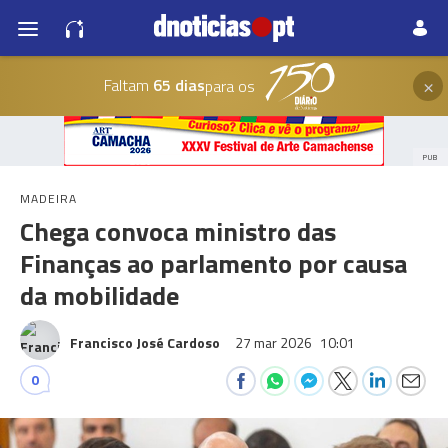
×
Faltam
65 dias
para os
PUB
MADEIRA
Chega convoca ministro das
Finanças ao parlamento por causa
da mobilidade
Francisco José Cardoso
27 mar 2026
10:01
0