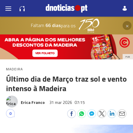
×
Faltam
66 dias
para os
PUB
MADEIRA
Último dia de Março traz sol e vento
intenso à Madeira
Erica Franco
31 mar 2026
07:15
0