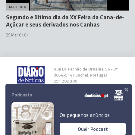
MADEIRA
Segundo e último dia da XX Feira da Cana-de-
Açúcar e seus derivados nos Canhas
29 Mar 07:07
Rua Dr. Fernão de Ornelas, 56 - 3º
9054-514 Funchal, Portugal
291 202 300
×
Podcasts
Instale a nossa App
Os pequenos anúncios
Ouvir Podcast