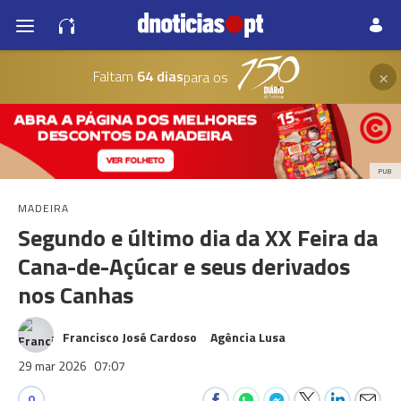
×
Faltam
64 dias
para os
PUB
MADEIRA
Segundo e último dia da XX Feira da
Cana-de-Açúcar e seus derivados
nos Canhas
Francisco José Cardoso
Agência Lusa
29 mar 2026
07:07
0