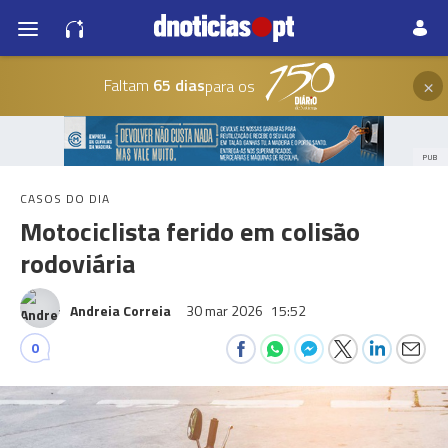
×
Faltam
65 dias
para os
PUB
CASOS DO DIA
Motociclista ferido em colisão
rodoviária
Andreia Correia
30 mar 2026
15:52
0