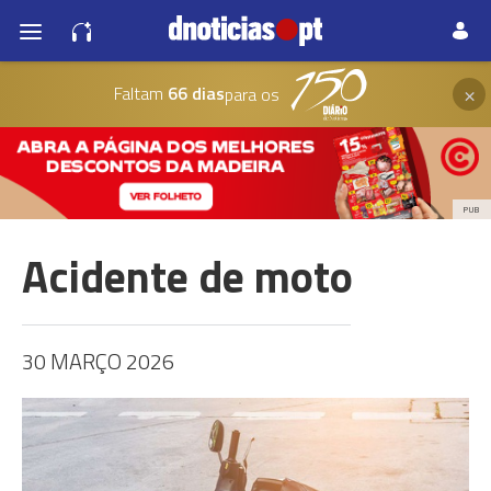
×
Faltam
66 dias
para os
PUB
Acidente de moto
30 MARÇO 2026