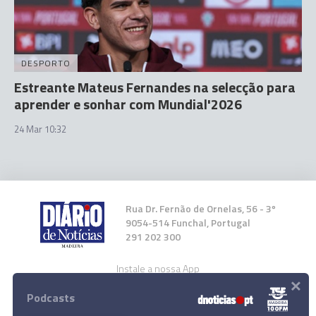
DESPORTO
Estreante Mateus Fernandes na selecção para
aprender e sonhar com Mundial'2026
24 Mar 10:32
Rua Dr. Fernão de Ornelas, 56 - 3º
9054-514 Funchal, Portugal
291 202 300
Instale a nossa App
×
Podcasts