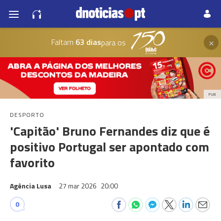
×
Faltam
63 dias
para os
PUB
DESPORTO
'Capitão' Bruno Fernandes diz que é
positivo Portugal ser apontado com
favorito
Agência Lusa
27 mar 2026
20:00
0