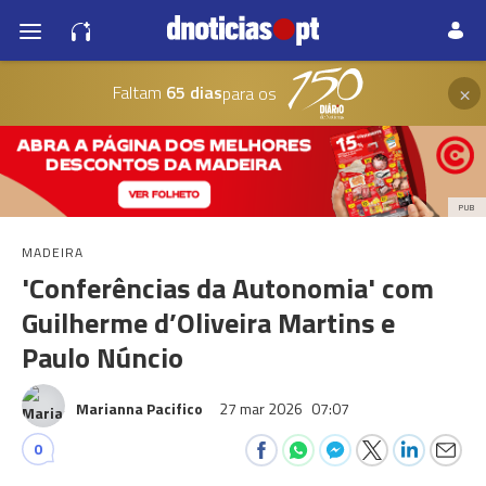
×
Faltam
65 dias
para os
PUB
MADEIRA
'Conferências da Autonomia' com
Guilherme d’Oliveira Martins e
Paulo Núncio
Marianna Pacifico
27 mar 2026
07:07
0