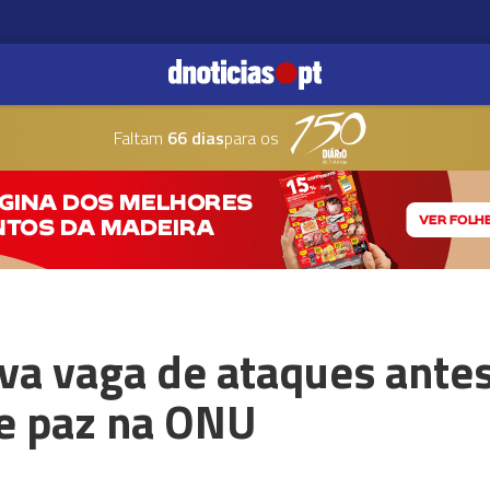
Faltam
66 dias
para os
ova vaga de ataques ante
e paz na ONU