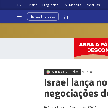
D7
Turismo
Freguesias
TSF Madeira
Iniciativas
Edição
Impressa
GUERRA NO IRÃO
MUNDO
Israel lança n
negociações d
Agência Lusa
27 mar 2026
08:27