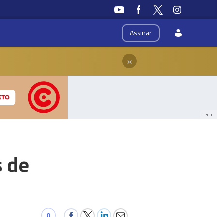
Assinar
×
PUB
s de
0