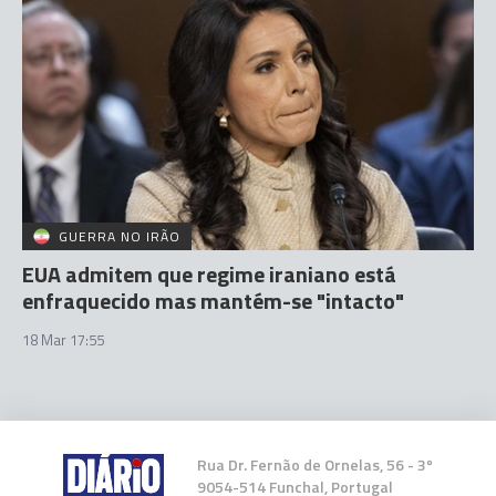
GUERRA NO IRÃO
EUA admitem que regime iraniano está
enfraquecido mas mantém-se "intacto"
18 Mar 17:55
Rua Dr. Fernão de Ornelas, 56 - 3º
9054-514 Funchal, Portugal