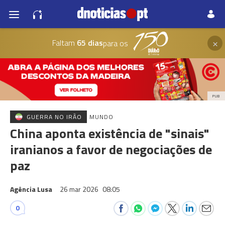
×
Faltam
65 dias
para os
PUB
GUERRA NO IRÃO
MUNDO
China aponta existência de "sinais"
iranianos a favor de negociações de
paz
Agência Lusa
26 mar 2026
08:05
0