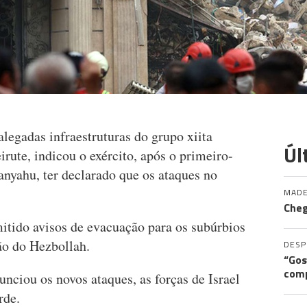
alegadas infraestruturas do grupo xiita
Úl
irute, indicou o exército, após o primeiro-
anyahu, ter declarado que os ataques no
MADE
Cheg
mitido avisos de evacuação para os subúrbios
ião do Hezbollah.
DES
“Gos
comp
ciou os novos ataques, as forças de Israel
rde.