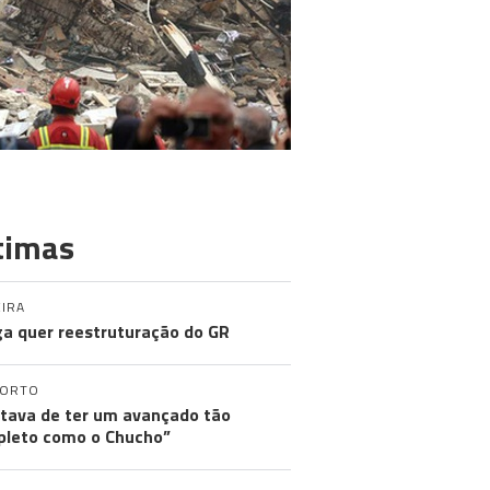
timas
IRA
a quer reestruturação do GR
PORTO
tava de ter um avançado tão
leto como o Chucho”