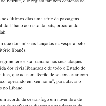
 de Beirute, que regista também centenas de
nos últimos dias uma série de passagens
sul do Líbano ao resto do país, procurando
lah.
ram que dois mísseis lançados na véspera pelo
itório libanês.
regime terrorista iraniano nos seus ataques
ida dos civis libaneses e de todo o Estado do
aelitas, que acusam Teerão de se concertar com
so, operando em seu nome", para atacar o
is no Líbano.
a um acordo de cessar-fogo em novembro de
no de confrontos diretos no seguimento da