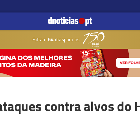
Faltam
64 dias
para os
ataques contra alvos do