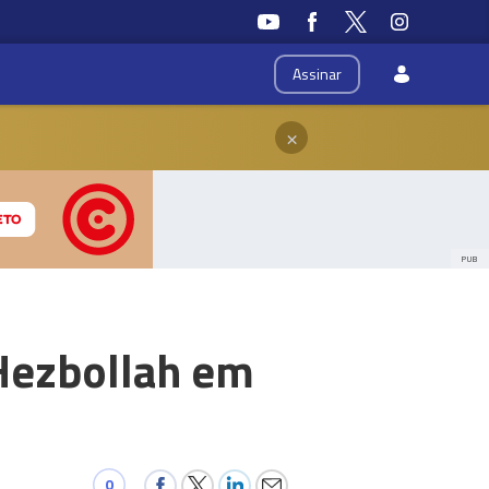
Assinar
×
PUB
 Hezbollah em
0