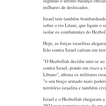
segundo o último balanço oficial
milhares de deslocados.
Israel tem também bombardeado 
sobre o rio Litani, que ligam o 
isolar os combatentes do Hezbol
Hoje, as forças israelitas alega
Irão contra Israel caíram em terr
"O Hezbollah decidiu unir-se ao 
contra Israel, pondo em risco a v
Líbano", afirma os militares isr
"o seu braço armado mais podero
território israelita e também civ
Israel e o Hezbollah chegaram 
2024 para terminar mais de um a