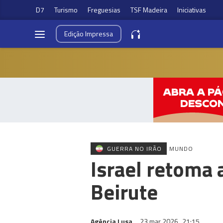
D7
Turismo
Freguesias
TSF Madeira
Iniciativas
Edição
Impressa
GUERRA NO IRÃO
MUNDO
Israel retoma 
Beirute
Agência Lusa
23 mar 2026
21:15