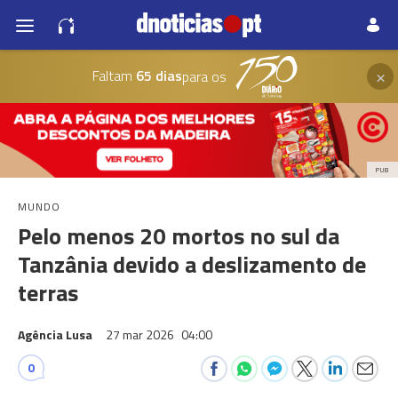
×
Faltam
65 dias
para os
PUB
MUNDO
Pelo menos 20 mortos no sul da
Tanzânia devido a deslizamento de
terras
Agência Lusa
27 mar 2026
04:00
0