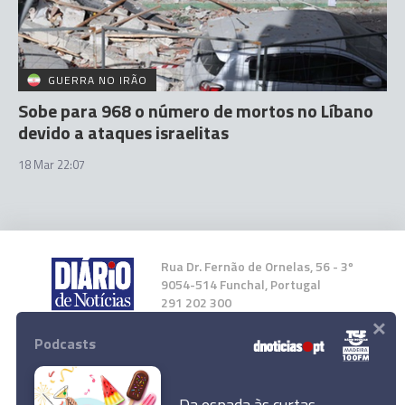
GUERRA NO IRÃO
Sobe para 968 o número de mortos no Líbano
devido a ataques israelitas
18 Mar 22:07
Rua Dr. Fernão de Ornelas, 56 - 3º
9054-514 Funchal, Portugal
291 202 300
×
Podcasts
Instale a nossa App
Da espada às curtas