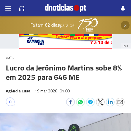
×
Faltam
62 dias
para os
PUB
PAÍS
Lucro da Jerónimo Martins sobe 8%
em 2025 para 646 ME
Agência Lusa
19 mar 2026
01:09
0