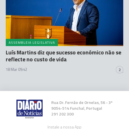
ASSEMBLEIA LEGISLATIVA
Luís Martins diz que sucesso económico não se
reflecte no custo de vida
18 Mar 09:42
2
Rua Dr. Fernão de Ornelas, 56 - 3º
9054-514 Funchal, Portugal
291 202 300
Instale a nossa App