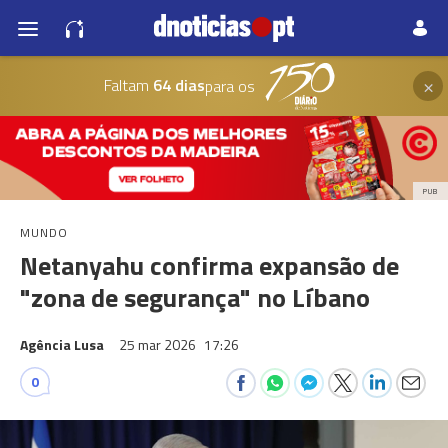
×
Faltam
64 dias
para os
PUB
MUNDO
Netanyahu confirma expansão de
"zona de segurança" no Líbano
Agência Lusa
25 mar 2026
17:26
0