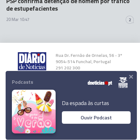
PSP confirma detenção de homem por tráfico
de estupefacientes
20 Mar 10:47
2
Rua Dr. Fernão de Ornelas, 56 - 3º
9054-514 Funchal, Portugal
291 202 300
×
Podcasts
Instale a nossa App
Da espada às curtas
Ouvir Podcast
© 2026 Empresa Diário de Notícias, Lda.
Todos os direitos reservados.