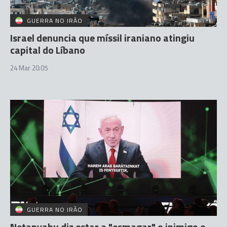
GUERRA NO IRÃO
Israel denuncia que míssil iraniano atingiu
capital do Líbano
24 Mar 20:05
GUERRA NO IRÃO
Netanyahu diz estar a "esmagar" o inimigo e