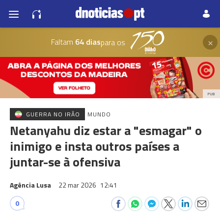
×
Faltam
64 dias
para os
PUB
GUERRA NO IRÃO
MUNDO
Netanyahu diz estar a "esmagar" o
inimigo e insta outros países a
juntar-se à ofensiva
Agência Lusa
22 mar 2026
12:41
0