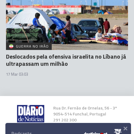
GUERRA NO IRÃO
Deslocados pela ofensiva israelita no Líbano já
ultrapassam um milhão
17 Mar 03:03
Rua Dr. Fernão de Ornelas, 56 - 3º
9054-514 Funchal, Portugal
291 202 300
×
Podcasts
Instale a nossa App