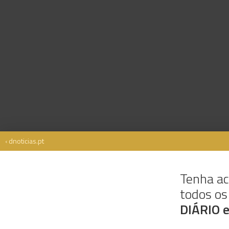
‹ dnoticias.pt
Tenha ac
todos o
Rua Dr. Fernão de Ornelas, 56 - 3º
9054-514 Funchal, Portugal
DIÁRIO 
291 202 300