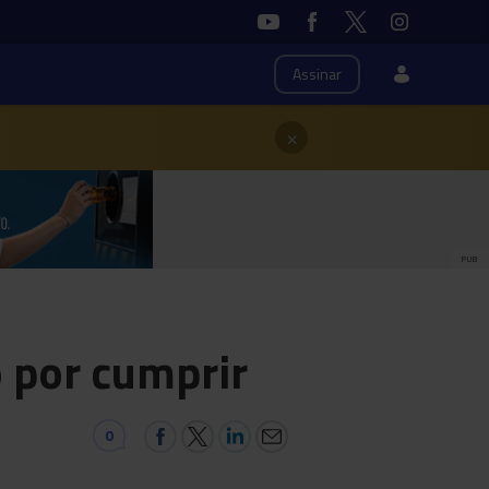
Assinar
×
PUB
o por cumprir
0