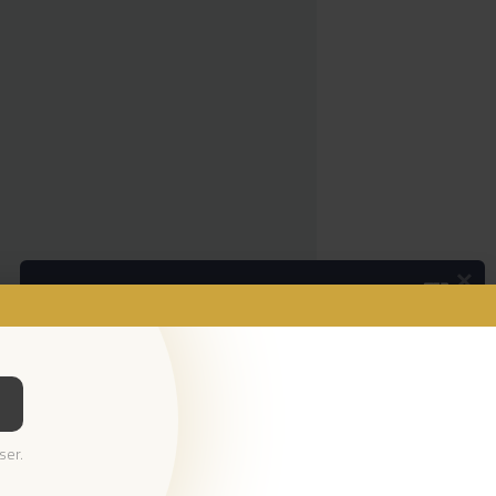
×
Podcasts
Da espada às curtas
Ouvir Podcast
© 2026 Empresa Diário de Notícias, Lda.
ser.
Todos os direitos reservados.