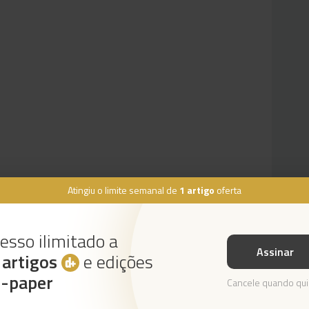
Atingiu o limite semanal de
1 artigo
oferta
esso ilimitado a
Assinar
s
artigos
e edições
Instale a nossa App
e-paper
Cancele quando qui