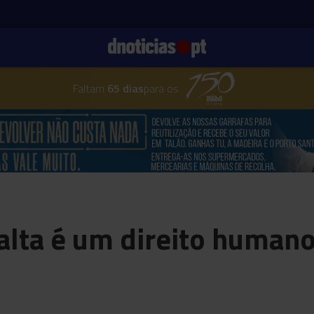
Faltam
65 dias
para os
falta é um direito human