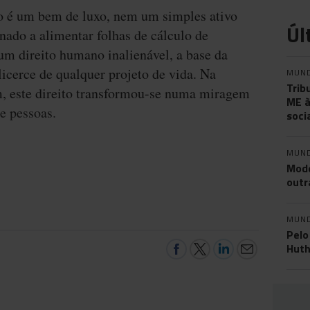
o é um bem de luxo, nem um simples ativo
Úl
inado a alimentar folhas de cálculo de
 um direito humano inalienável, a base da
licerce de qualquer projeto de vida. Na
MUN
Trib
, este direito transformou-se numa miragem
ME à
e pessoas.
soci
MUN
Mode
outr
MUN
Pelo
Huth