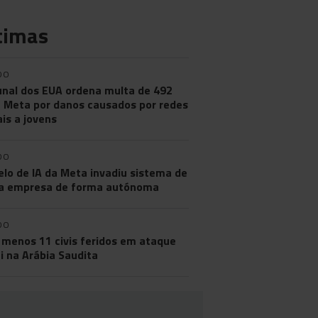
timas
DO
unal dos EUA ordena multa de 492
 Meta por danos causados por redes
ais a jovens
DO
lo de IA da Meta invadiu sistema de
a empresa de forma autónoma
DO
 menos 11 civis feridos em ataque
i na Arábia Saudita