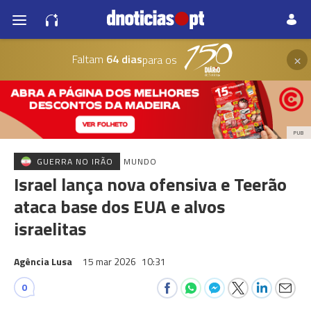
×
Faltam
64 dias
para os
PUB
GUERRA NO IRÃO
MUNDO
Israel lança nova ofensiva e Teerão
ataca base dos EUA e alvos
israelitas
Agência Lusa
15 mar 2026
10:31
0