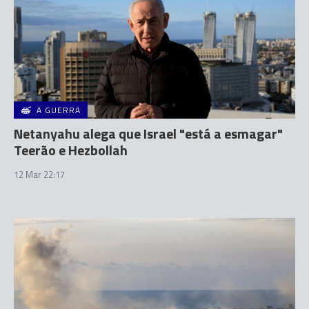
A GUERRA
Netanyahu alega que Israel "está a esmagar"
Teerão e Hezbollah
12 Mar 22:17