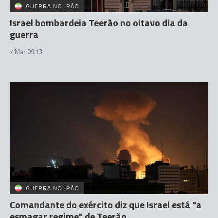
GUERRA NO IRÃO
Israel bombardeia Teerão no oitavo dia da
guerra
7 Mar 09:13
GUERRA NO IRÃO
Comandante do exército diz que Israel está "a
esmagar regime" de Teerão