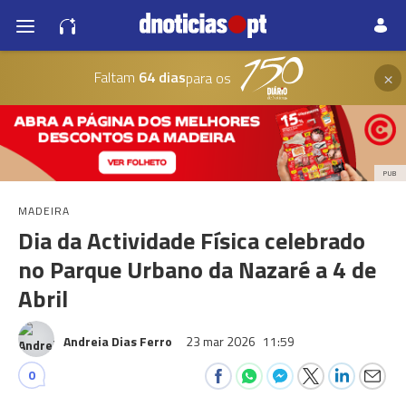
×
Faltam
64 dias
para os
PUB
MADEIRA
Dia da Actividade Física celebrado
no Parque Urbano da Nazaré a 4 de
Abril
Andreia Dias Ferro
23 mar 2026
11:59
0