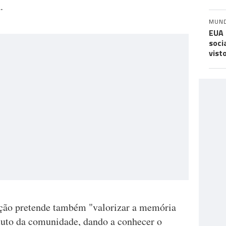
.
MUN
EUA 
soci
vist
ição pretende também "valorizar a memória
ituto da comunidade, dando a conhecer o