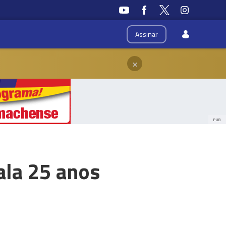
Assinar
×
PUB
ala 25 anos