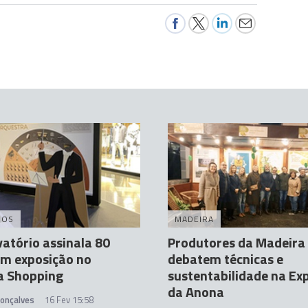
DOS
MADEIRA
atório assinala 80
Produtores da Madeira
om exposição no
debatem técnicas e
a Shopping
sustentabilidade na Ex
da Anona
Gonçalves
16 Fev 15:58