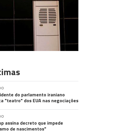
timas
DO
idente do parlamento iraniano
ica "teatro" dos EUA nas negociações
DO
p assina decreto que impede
ismo de nascimentos"