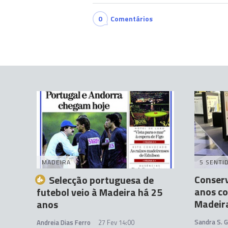
0
Comentários
MADEIRA
5 SENTI
Conserv
Selecção portuguesa de
anos c
futebol veio à Madeira há 25
Madeir
anos
Sandra S. 
Andreia Dias Ferro
27 Fev 14:00