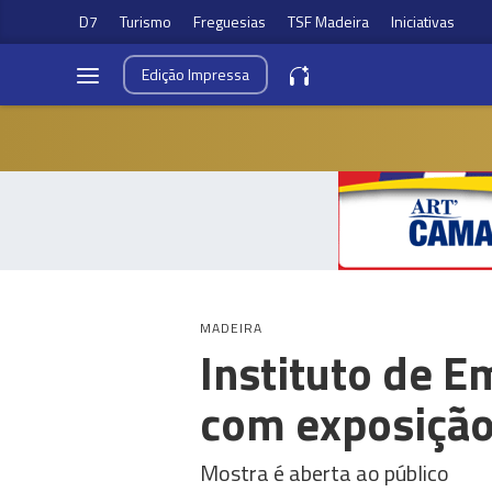
D7
Turismo
Freguesias
TSF Madeira
Iniciativas
Edição
Impressa
MADEIRA
Instituto de E
com exposição
Mostra é aberta ao público