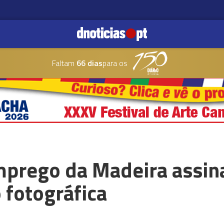
Faltam
66 dias
para os
mprego da Madeira assin
 fotográfica