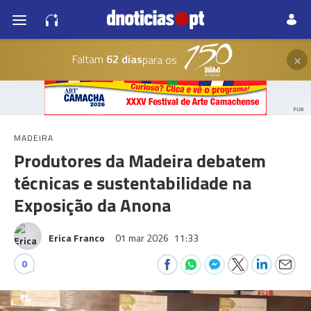
×
Faltam
62 dias
para os
PUB
MADEIRA
Produtores da Madeira debatem
técnicas e sustentabilidade na
Exposição da Anona
Erica Franco
01 mar 2026
11:33
0