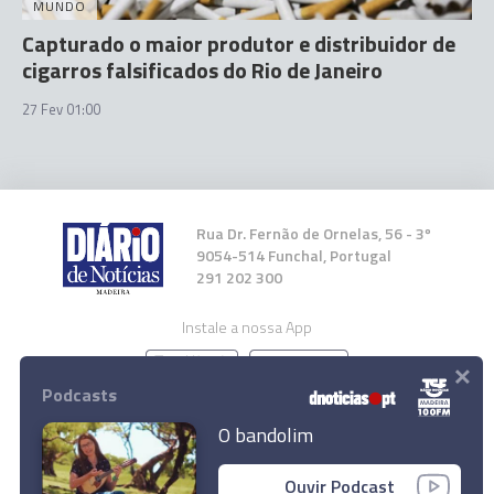
MUNDO
Capturado o maior produtor e distribuidor de
cigarros falsificados do Rio de Janeiro
27 Fev 01:00
Rua Dr. Fernão de Ornelas, 56 - 3º
9054-514 Funchal, Portugal
291 202 300
Instale a nossa App
×
Podcasts
O bandolim
35.ª Exposição Regional da Anona promove
© 2026 Empresa Diário de Notícias, Lda.
Ouvir Podcast
formação técnica e sensibilização dos jovens