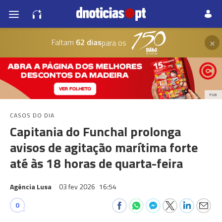
×
Faltam
62 dias
para os
PUB
CASOS DO DIA
Capitania do Funchal prolonga
avisos de agitação marítima forte
até às 18 horas de quarta-feira
Agência Lusa
03 fev 2026
16:54
0