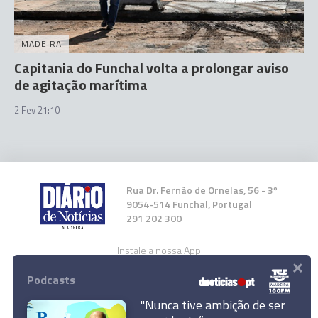
MADEIRA
Capitania do Funchal volta a prolongar aviso
de agitação marítima
2 Fev 21:10
Rua Dr. Fernão de Ornelas, 56 - 3º
9054-514 Funchal, Portugal
291 202 300
Instale a nossa App
×
Podcasts
"Nunca tive ambição de ser