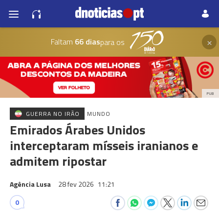
×
Faltam
66 dias
para os
PUB
GUERRA NO IRÃO
MUNDO
Emirados Árabes Unidos
interceptaram mísseis iranianos e
admitem ripostar
Agência Lusa
28 fev 2026
11:21
0