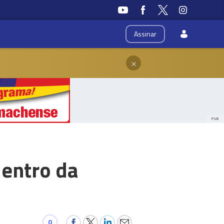
Assinar
×
PUB
dentro da
0