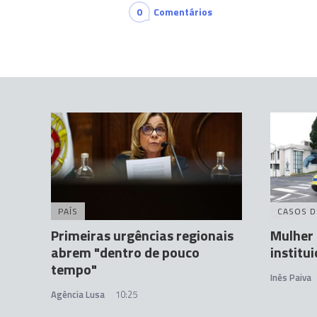
0
Comentários
PAÍS
CASOS D
Primeiras urgências regionais
Mulher
abrem "dentro de pouco
institu
tempo"
Inês Paiva
Agência Lusa
10:25