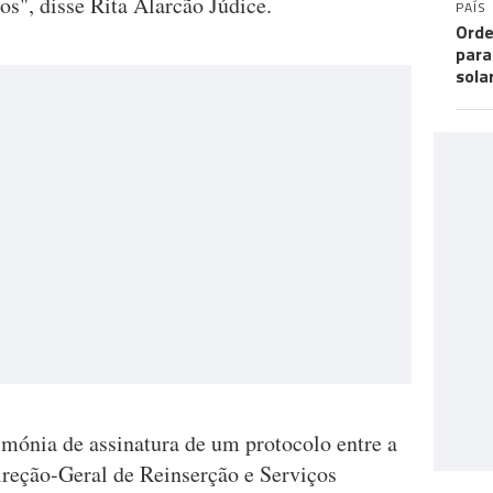
os", disse Rita Alarcão Júdice.
PAÍS
Orde
para
sola
rimónia de assinatura de um protocolo entre a
ireção-Geral de Reinserção e Serviços