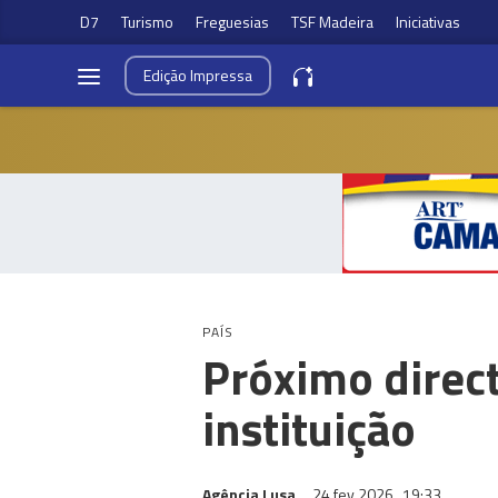
D7
Turismo
Freguesias
TSF Madeira
Iniciativas
Edição
Impressa
PAÍS
Próximo direct
instituição
Agência Lusa
24 fev 2026
19:33