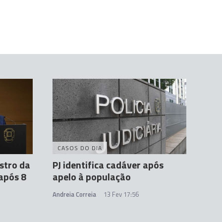
CASOS DO DIA
stro da
PJ identifica cadáver após
após 8
apelo à população
Andreia Correia
13 Fev 17:56