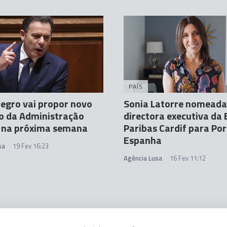
PAÍS
egro vai propor novo
Sonia Latorre nomeada
o da Administração
directora executiva da
a na próxima semana
Paribas Cardif para Por
Espanha
sa
19 Fev 16:23
Agência Lusa
16 Fev 11:12