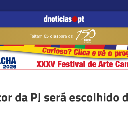
Faltam
65 dias
para os
or da PJ será escolhido 