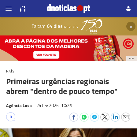
×
Faltam
64 dias
para os
PUB
PAÍS
Primeiras urgências regionais
abrem "dentro de pouco tempo"
Agência Lusa
24 fev 2026
10:25
0