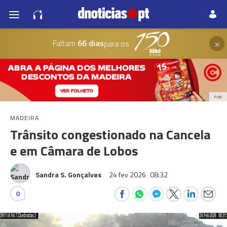
×
Faltam
66 dias
para os
PUB
MADEIRA
Trânsito congestionado na Cancela
e em Câmara de Lobos
Sandra S. Gonçalves
24 fev 2026
08:32
0