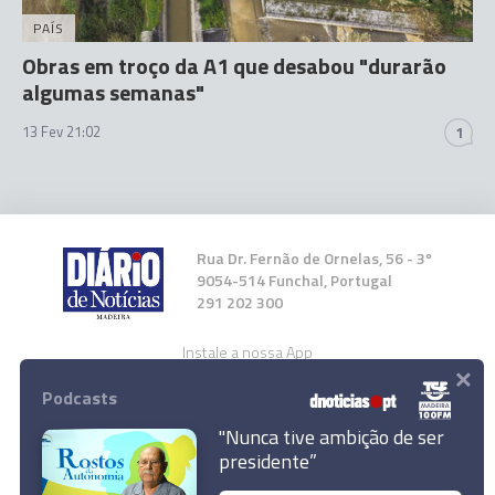
PAÍS
Obras em troço da A1 que desabou "durarão
algumas semanas"
13 Fev 21:02
1
Rua Dr. Fernão de Ornelas, 56 - 3º
9054-514 Funchal, Portugal
291 202 300
Instale a nossa App
×
Podcasts
"Nunca tive ambição de ser
presidente”