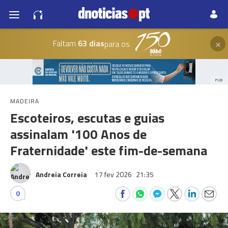
×
Faltam
63 dias
para os
PUB
MADEIRA
Escoteiros, escutas e guias
assinalam '100 Anos de
Fraternidade' este fim-de-semana
Andreia Correia
17 fev 2026
21:35
0