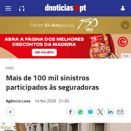
×
Faltam
64 dias
para os
PUB
PAÍS
Mais de 100 mil sinistros
participados às seguradoras
Agência Lusa
14 fev 2026
21:30
0