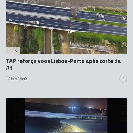
PAÍS
TAP reforça voos Lisboa-Porto após corte da
A1
12 Fev 19:48
1