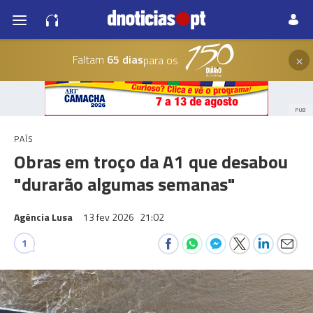
×
Faltam
65 dias
para os
PUB
PAÍS
Obras em troço da A1 que desabou
"durarão algumas semanas"
Agência Lusa
13 fev 2026
21:02
1