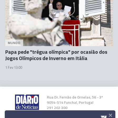
MUNDO
Papa pede "trégua olímpica" por ocasião dos
Jogos Olímpicos de Inverno em Itália
1 Fev 13:00
Rua Dr. Fernão de Ornelas, 56 - 3º
9054-514 Funchal, Portugal
291 202 300
×