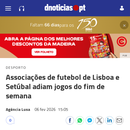
×
Faltam
66 dias
para os
PUB
DESPORTO
Associações de futebol de Lisboa e
Setúbal adiam jogos do fim de
semana
Agência Lusa
06 fev 2026
15:05
0