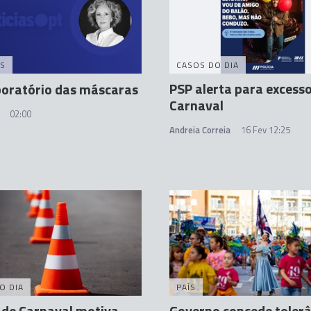
S
CASOS DO DIA
PSP alerta para excess
boratório das máscaras
Carnaval
02:00
Andreia Correia
16 Fev 12:25
O DIA
PAÍS
 de Carnaval motiva
Governo concede tolerâ