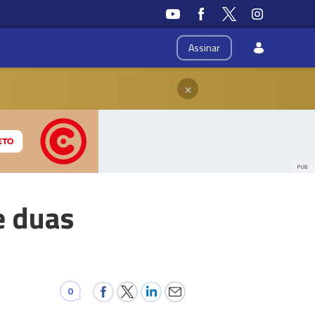
Assinar
×
PUB
e duas
0