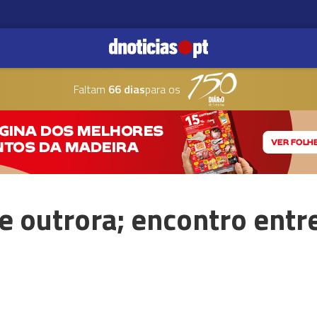
Faltam
66 dias
para os
e outrora; encontro entr