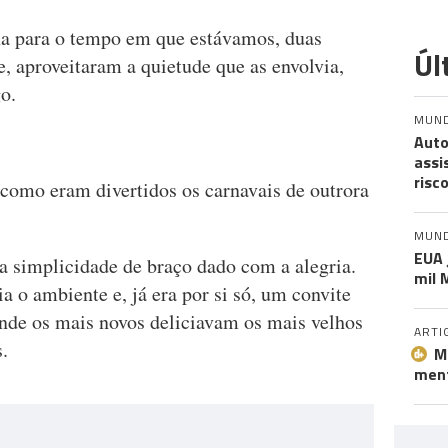
a para o tempo em que estávamos, duas
Úl
 aproveitaram a quietude que as envolvia,
o.
MUN
Auto
assi
risc
como eram divertidos os carnavais de outrora
MUN
EUA 
a simplicidade de braço dado com a alegria.
mil 
a o ambiente e, já era por si só, um convite
onde os mais novos deliciavam os mais velhos
ARTI
.
M
ment