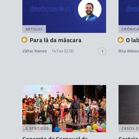
ARTIGOS
CRÓNICA
Para lá da máscara
O la
Válter Ramos
14 Fev 02:00
Rita Aleluia
1
5 SENTIDOS
CASOS D
Concerto de Carnaval da
Cortejo