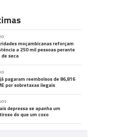
timas
DO
ridades moçambicanas reforçam
stência a 250 mil pessoas perante
o de seca
DO
já pagaram reembolsos de 86,816
ME por sobretaxas ilegais
GOS
ais depressa se apanha um
iroso do que um coxo