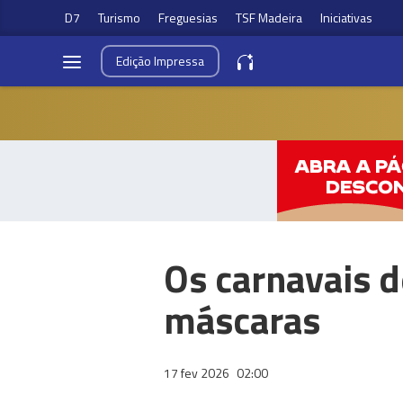
D7
Turismo
Freguesias
TSF Madeira
Iniciativas
Edição
Impressa
Os carnavais d
máscaras
17 fev 2026
02:00