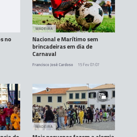
MADEIRA
os no
Nacional e Marítimo sem
brincadeiras em dia de
Carnaval
Francisco José Cardoso
15 Fev 07:07
MADEIRA
ncia de
Mais pequenos fazem a alegria