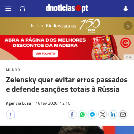
×
Faltam
64 dias
para os
PUB
MUNDO
Zelensky quer evitar erros passados
e defende sanções totais à Rússia
Agência Lusa
16 fev 2026
12:10
1