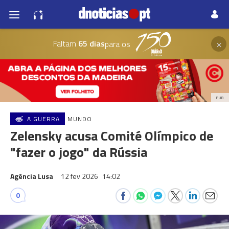
×
Faltam
65 dias
para os
PUB
A GUERRA
MUNDO
Zelensky acusa Comité Olímpico de
"fazer o jogo" da Rússia
Agência Lusa
12 fev 2026
14:02
0