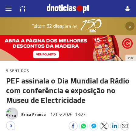
×
Faltam
62 dias
para os
PUB
5 SENTIDOS
PEF assinala o Dia Mundial da Rádio
com conferência e exposição no
Museu de Electricidade
Erica Franco
12 fev 2026
13:23
0